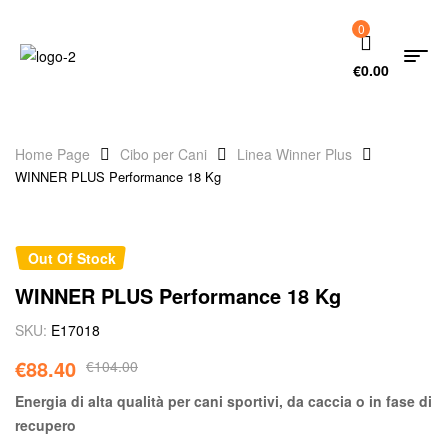
0
€
0.00
Home Page
Cibo per Cani
Linea Winner Plus
WINNER PLUS Performance 18 Kg
Out Of Stock
WINNER PLUS Performance 18 Kg
SKU:
E17018
€
88.40
€
104.00
Energia di alta qualità per cani sportivi, da caccia o in fase di
recupero