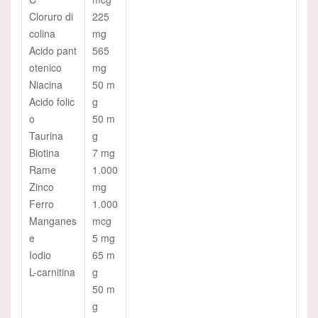
Cloruro di
225
colina
mg
Acido pant
565
otenico
mg
Niacina
50 m
Acido folic
g
o
50 m
Taurina
g
Biotina
7 mg
Rame
1.000
Zinco
mg
Ferro
1.000
Manganes
mcg
e
5 mg
Iodio
65 m
L-carnitina
g
50 m
g