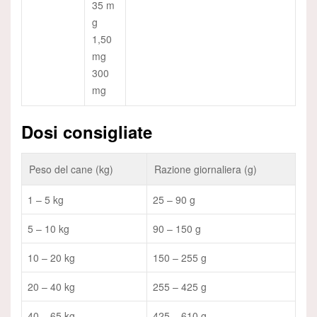
35 m
g
1,50
mg
300
mg
Dosi consigliate
Peso del cane (kg)
Razione giornaliera (g)
1 – 5 kg
25 – 90 g
5 – 10 kg
90 – 150 g
10 – 20 kg
150 – 255 g
20 – 40 kg
255 – 425 g
40 – 65 kg
425 – 610 g