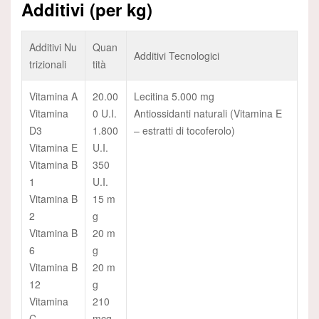
Additivi (per kg)
Additivi Nu
Quan
Additivi Tecnologici
trizionali
tità
Vitamina A
20.00
Lecitina 5.000 mg
Vitamina
0 U.I.
Antiossidanti naturali (Vitamina E
D3
1.800
– estratti di tocoferolo)
Vitamina E
U.I.
Vitamina B
350
1
U.I.
Vitamina B
15 m
2
g
Vitamina B
20 m
6
g
Vitamina B
20 m
12
g
Vitamina
210
C
mcg