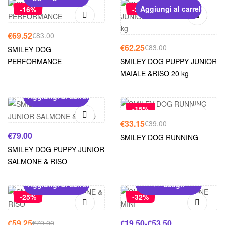
Aggiungi al carrello
-16%
-25%
€
69.52
€
83.00
€
62.25
€
83.00
SMILEY DOG
PERFORMANCE
SMILEY DOG PUPPY JUNIOR
MAIALE &RISO 20 kg
Aggiungi al carrello
Aggiungi al carrello
-15%
€
33.15
€
39.00
€
79.00
SMILEY DOG RUNNING
SMILEY DOG PUPPY JUNIOR
SALMONE & RISO
Aggiungi al carrello
Scegli
-25%
-32%
€
59.25
€
19.50
-
€
53.50
€
79.00