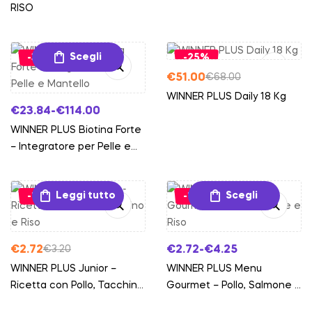
RISO
Aggiungi al carrello
Scegli
-35%
-25%
€
51.00
€
68.00
WINNER PLUS Daily 18 Kg
€
23.84
-
€
114.00
WINNER PLUS Biotina Forte
– Integratore per Pelle e
Mantello
Leggi tutto
Scegli
-15%
-15%
€
2.72
€
2.72
-
€
4.25
€
3.20
WINNER PLUS Junior –
WINNER PLUS Menu
Ricetta con Pollo, Tacchino
Gourmet – Pollo, Salmone e
e Riso
Riso