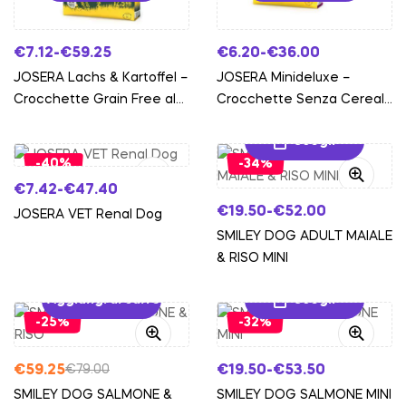
€
7.12
-
€
59.25
€
6.20
-
€
36.00
JOSERA Lachs & Kartoffel –
JOSERA Minideluxe –
Crocchette Grain Free al
Crocchette Senza Cereali
Scegli
Salmone e Patate
con Agnello e Patate
Scegli
-40%
-34%
€
7.42
-
€
47.40
€
19.50
-
€
52.00
JOSERA VET Renal Dog
SMILEY DOG ADULT MAIALE
& RISO MINI
Aggiungi al carrello
Scegli
-25%
-32%
€
59.25
€
19.50
-
€
53.50
€
79.00
SMILEY DOG SALMONE &
SMILEY DOG SALMONE MINI