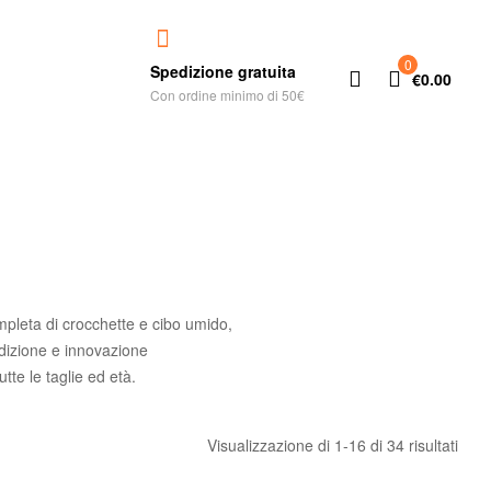
0
Spedizione gratuita
€
0.00
Con ordine minimo di 50€
mpleta di crocchette e cibo umido,
dizione e innovazione
utte le taglie ed età.
Visualizzazione di 1-16 di 34 risultati