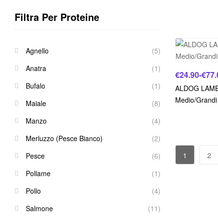
Filtra Per Proteine
Agnello
(5)
Anatra
(1)
€
24.90
-
€
77.
Bufalo
(1)
ALDOG LAMB 
Medio/Grandi
Maiale
(8)
Manzo
(4)
Merluzzo (Pesce Bianco)
(2)
1
2
Pesce
(6)
Pollame
(1)
Pollo
(4)
Salmone
(11)