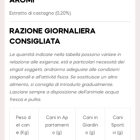
AROMI
Estratto di castagno (0,20%).
RAZIONE GIORNALIERA
CONSIGLIATA
Le quantità indicate nella tabella possono variare in
relazione alle esigenze, età e particolari necessità dei
singoli soggetti, andranno adeguate alle condizioni
stagionali e all’attività fisica. Se sostituisce un altro
alimento, si consiglia di introdurlo gradualmente.
Lasciare sempre a disposizione dell’animale acqua
fresca e pulita.
Peso d
Cani in Ap
Cani in
Cani
el can
partament
Giardin
Sporti
e (Kg)
o (g)
o (g)
vi (g)