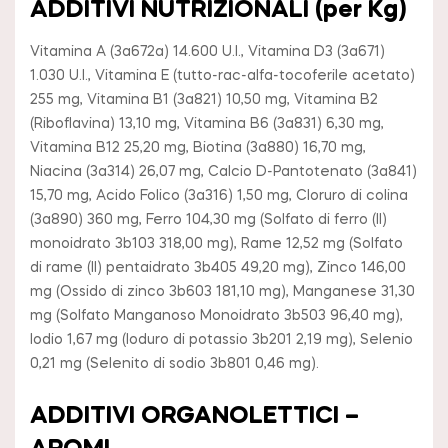
ADDITIVI NUTRIZIONALI (per Kg)
Vitamina A (3a672a) 14.600 U.I., Vitamina D3 (3a671)
1.030 U.I., Vitamina E (tutto-rac-alfa-tocoferile acetato)
255 mg, Vitamina B1 (3a821) 10,50 mg, Vitamina B2
(Riboflavina) 13,10 mg, Vitamina B6 (3a831) 6,30 mg,
Vitamina B12 25,20 mg, Biotina (3a880) 16,70 mg,
Niacina (3a314) 26,07 mg, Calcio D-Pantotenato (3a841)
15,70 mg, Acido Folico (3a316) 1,50 mg, Cloruro di colina
(3a890) 360 mg, Ferro 104,30 mg (Solfato di ferro (II)
monoidrato 3b103 318,00 mg), Rame 12,52 mg (Solfato
di rame (II) pentaidrato 3b405 49,20 mg), Zinco 146,00
mg (Ossido di zinco 3b603 181,10 mg), Manganese 31,30
mg (Solfato Manganoso Monoidrato 3b503 96,40 mg),
Iodio 1,67 mg (Ioduro di potassio 3b201 2,19 mg), Selenio
0,21 mg (Selenito di sodio 3b801 0,46 mg).
ADDITIVI ORGANOLETTICI –