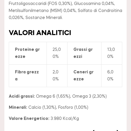
Fruttoligosaccaridi (FOS 0,30%), Glucosamina 0,04%,
Metilsulfonilmetano (MSM) 0,04%, Solfato di Condroitina
0,026%, Sostanze Minerali.
VALORI ANALITICI
Proteine gr
25,0
Grassi gr
13,0
ezze
0%
ezzi
0%
Fibra grezz
2,0
Ceneri gr
6,0
a
0%
ezze
0%
Acidi grassi:
Omega 6 (1,65%), Omega 3 (2,30%)
Minerali:
Calcio (1,30%), Fosforo (1,00%)
Valore Energetico:
3.980 Kcal/Kg