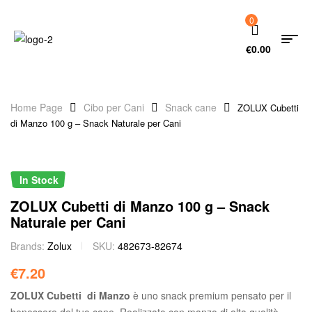
0
€
0.00
Home Page
Cibo per Cani
Snack cane
ZOLUX Cubetti
di Manzo 100 g – Snack Naturale per Cani
In Stock
ZOLUX Cubetti di Manzo 100 g – Snack
Naturale per Cani
Brands:
Zolux
SKU:
482673-82674
€
7.20
ZOLUX Cubetti di Manzo
è uno snack premium pensato per il
benessere del tuo cane. Realizzato con manzo di alta qualità,