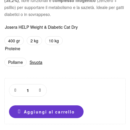
(35,2%)
, fibre funzionali e
complesso fitogenico
(zenzero +
psillio) per supportare il metabolismo e la sazietà. Ideale per gatti
diabetici o in sovrappeso.
Josera HELP Weight & Diabetic Cat Dry
400 gr
2 kg
10 kg
Proteine
Pollame
Svuota
Aggiungi al carrello