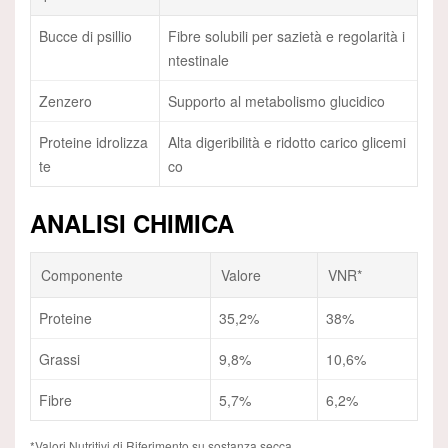
Bucce di psillio
Fibre solubili per sazietà e regolarità i
ntestinale
Zenzero
Supporto al metabolismo glucidico
Proteine idrolizza
Alta digeribilità e ridotto carico glicemi
te
co
ANALISI CHIMICA
Componente
Valore
VNR*
Proteine
35,2%
38%
Grassi
9,8%
10,6%
Fibre
5,7%
6,2%
*Valori Nutritivi di Riferimento su sostanza secca