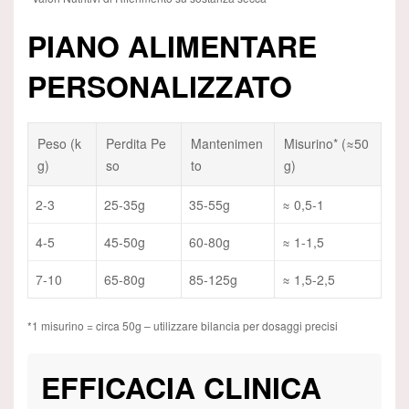
PIANO ALIMENTARE
PERSONALIZZATO
Peso (k
Perdita Pe
Mantenimen
Misurino* (≈50
g)
so
to
g)
2-3
25-35g
35-55g
≈ 0,5-1
4-5
45-50g
60-80g
≈ 1-1,5
7-10
65-80g
85-125g
≈ 1,5-2,5
*1 misurino = circa 50g – utilizzare bilancia per dosaggi precisi
EFFICACIA CLINICA