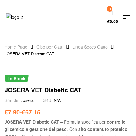
0
€
0.00
Home Page
Cibo per Gatti
Linea Secco Gatto
JOSERA VET Diabetic CAT
In Stock
JOSERA VET Diabetic CAT
Brands:
Josera
SKU:
N/A
€
7.90
-
€
67.15
JOSERA VET Diabetic CAT
– Formula specifica per
controllo
glicemico
e
gestione del peso
. Con
alto contenuto proteico