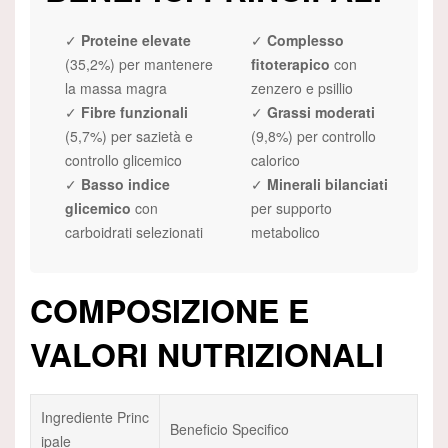
✓
Proteine elevate
✓
Complesso
(35,2%) per mantenere
fitoterapico
con
la massa magra
zenzero e psillio
✓
Fibre funzionali
✓
Grassi moderati
(5,7%) per sazietà e
(9,8%) per controllo
controllo glicemico
calorico
✓
Basso indice
✓
Minerali bilanciati
glicemico
con
per supporto
carboidrati selezionati
metabolico
COMPOSIZIONE E
VALORI NUTRIZIONALI
Ingrediente Princ
Beneficio Specifico
ipale