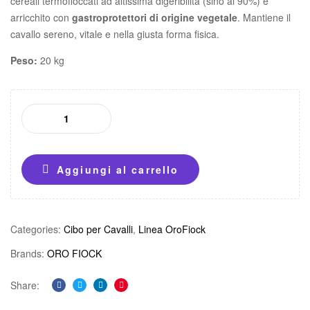
cereali termofioccati ad altissima digeribilità (sino al 90%) e
arricchito con
gastroprotettori di origine vegetale
. Mantiene il
cavallo sereno, vitale e nella giusta forma fisica.
Peso:
20 kg
Aggiungi al carrello
Categories:
Cibo per Cavalli
,
Linea OroFiock
Brands:
ORO FIOCK
Share:
Facebook
Twitter
Linkedin
Pinterest