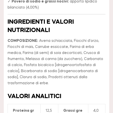
✓
Povero di sodio e grassi nocivi:
apporto lipidico
bilanciato (4,00%)
INGREDIENTI E VALORI
NUTRIZIONALI
COMPOSIZIONE:
Avena schiacciata, Fiocchi d’orzo,
Fiocchi di mais, Carrube essiccate, Farina di erba
medica, Farina (di semi) di soia decorticati, Crusca di
frumento, Melasso di canna (da zucchero), Carbonato
di calcio, Fosfato bicalcico [idrogenoortofosfato di
calcio], Bicarbonato di sodio [idrogenocarbonato di
sodio], Cloruro di sodio, Prodotti ottenuti dalla
trasformazione di erbe.
VALORI ANALITICI
Proteina gr
12,5
Grassi gre
4,0