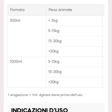
Formato
Peso animale
Dos
300ml
< 5kg
4 er
5-15kg
8 er
15-30kg
16 e
>30kg
24 e
1000ml
5-15kg
2 er
15-30kg
4 er
>30kg
6 er
1 erogazione = 1ml. Agitare bene prima dell’uso.
INDICAZIONI D’USO