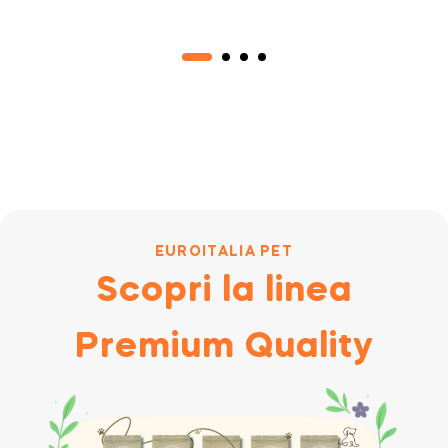
Biotina
Granulare –
Forte –
Integratore
Integratore
Naturale
per Pelle e
Mantello
EUROITALIA PET
Scopri la linea
Premium Quality