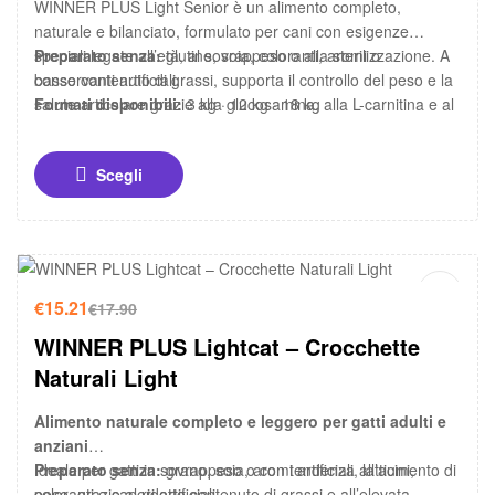
WINNER PLUS Light Senior è un alimento completo,
naturale e bilanciato, formulato per cani con esigenze
speciali legate all’età, al sovrappeso o alla sterilizzazione. A
Preparato senza:
glutine, soia, coloranti, aromi o
basso contenuto di grassi, supporta il controllo del peso e la
conservanti artificiali.
salute articolare grazie alla glucosamina, alla L-carnitina e al
Formati disponibili:
3 kg · 12 kg · 18 kg
corretto equilibrio di calcio e fosforo.
Scegli
-15%
€
15.21
€
17.90
WINNER PLUS Lightcat – Crocchette
Naturali Light
Alimento naturale completo e leggero per gatti adulti e
anziani
Ideale per gatti in sovrappeso o con tendenza all’aumento di
Preparato senza:
grano, soia, aromi artificiali, latticini,
peso, grazie al ridotto contenuto di grassi e all’elevata
coloranti e sapori artificiali.