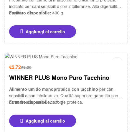
indicato per cani sensibili o con intolleranze. Alta digeribilità e
qualità.
Formato disponibile:
400 g
Aggiungi al carrello
-15%
€
2.72
€
3.20
WINNER PLUS Mono Puro Tacchino
Alimento umido monoproteico con tacchino
per cani
sensibili e con intolleranze. Qualità superiore garantita con
carne fresca come unica fonte proteica.
Formato disponibile:
400 g
Aggiungi al carrello