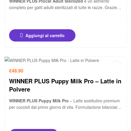
WINNER PLUS Procat Adult Sterilized
è un alimento
completo per gatti adulti sterilizzati di tutte le razze. Grazie
alla ricetta bilanciata con mais integrale, pollo disidratato e
fibre, favorisce il mantenimento del peso forma e il
benessere intestinale quotidiano.
Aggiungi al carrello
€
48.90
WINNER PLUS Puppy Milk Pro – Latte in
Polvere
WINNER PLUS Puppy Milk Pro
– Latte sostitutivo premium
per cuccioli dal primo giorno di vita. Formulazione bilanciata
con
15% glucosio
, vitamine e minerali essenziali. Altamente
digeribile e a basso contenuto di lattosio, ideale per
l’allattamento e lo svezzamento.