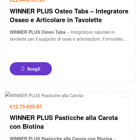
WINNER PLUS Osteo Tabs – Integratore
Osseo e Articolare in Tavolette
WINNER PLUS Osteo Tabs
– Integratore naturale in
tavolette per il supporto di ossa e articolazioni. Formulato
con
collagene idrolizzato
ed erbe selezionate per favorire
lo sviluppo scheletrico e prevenire problemi articolari.
Particolarmente indicato per cuccioli e cani di grossa taglia.
Scegli
-15%
€
12.75
-
€
69.87
WINNER PLUS Pasticche alla Carota
con Biotina
WINNER PLUS Pasticche alla Carota con Biotina
–