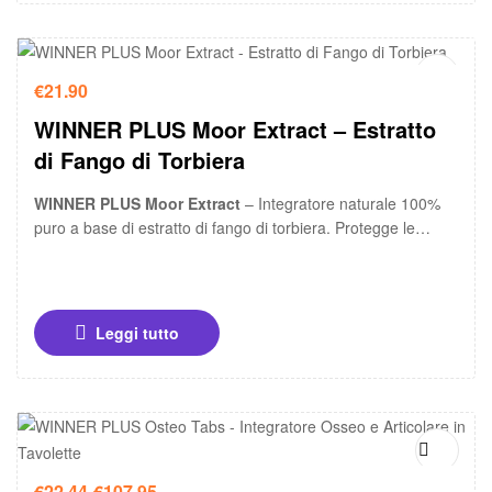
€
21.90
WINNER PLUS Moor Extract – Estratto
di Fango di Torbiera
WINNER PLUS Moor Extract
– Integratore naturale 100%
puro a base di estratto di fango di torbiera. Protegge le
mucose gastrointestinali, supporta il sistema immunitario
intestinale e favorisce il benessere digestivo in cani e gatti.
Leggi tutto
-15%
€
22.44
-
€
107.95