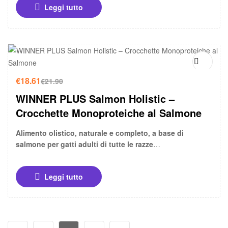
Leggi tutto
-15%
€
18.61
€
21.90
WINNER PLUS Salmon Holistic –
Crocchette Monoproteiche al Salmone
Alimento olistico, naturale e completo, a base di
salmone per gatti adulti di tutte le razze
WINNER PLUS Salmon Holistic è una ricetta monoproteica,
senza cereali né glutine, formulata con il 40% di salmone (di
Leggi tutto
cui 20% fresco). Ideale per gatti con sensibilità alimentari o
che necessitano di un’alternativa alla carne.
Preparato senza:
cereali, soia, glutine, latticini, aromi e
coloranti artificiali.