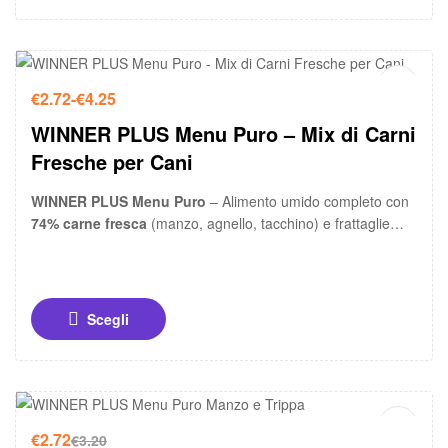
-15%
€
2.72
-
€
4.25
WINNER PLUS Menu Puro – Mix di Carni
Fresche per Cani
WINNER PLUS Menu Puro
– Alimento umido completo con
74% carne fresca
(manzo, agnello, tacchino) e frattaglie
nobili. Con olio di cartamo per pelle e mantello sani.
Disponibile in scatole da 400g e 800g.
Scegli
-15%
€
2.72
€
3.20