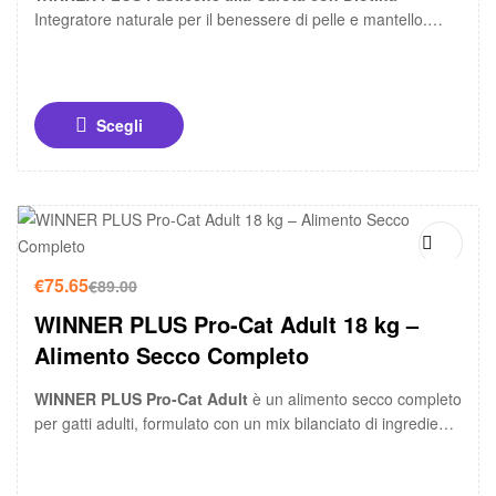
Integratore naturale per il benessere di pelle e mantello.
Formulato con
carote disidratate
e
biotina
per favorire un
pelo lucido e una cute sana. Supporta il sistema immunitario
e la pigmentazione naturale.
Scegli
-15%
€
75.65
€
89.00
WINNER PLUS Pro-Cat Adult 18 kg –
Alimento Secco Completo
WINNER PLUS Pro-Cat Adult
è un alimento secco completo
per gatti adulti, formulato con un mix bilanciato di ingredienti
di origine animale e vegetale, ricco di proteine dalla carne di
manzo e arricchito con pesce per un apporto nutrizionale
vario e bilanciato.