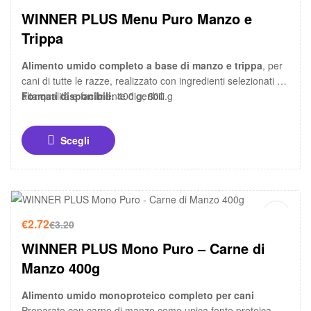
WINNER PLUS Menu Puro Manzo e
Trippa
Alimento umido completo a base di manzo e trippa
, per
cani di tutte le razze, realizzato con ingredienti selezionati di
alta qualità e facilmente digeribili.
Formati disponibili:
400 g; 800 g
Scegli
-15%
€
2.72
€
3.20
WINNER PLUS Mono Puro – Carne di
Manzo 400g
Alimento umido monoproteico completo per cani
Preparato con carne di manzo come unica fonte proteica,