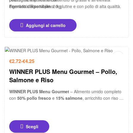
digeribilità. Ricetta priva di glutine e con pollo di alta qualità.
Formato disponibile:
2 kg
Aggiungi al carrello
-15%
€
2.72
-
€
4.25
WINNER PLUS Menu Gourmet – Pollo,
Salmone e Riso
WINNER PLUS Menu Gourmet
– Alimento umido completo
con
50% pollo fresco
e
15% salmone
, arricchito con riso e
carote. Formula premium con Omega 3 e 6 naturali, ideale
per cani di tutte le razze. Disponibile in scatole da 400g e
800g.
Scegli