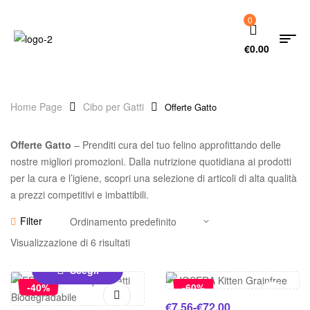
0
€
0.00
Home Page
Cibo per Gatti
Offerte Gatto
Offerte Gatto
– Prenditi cura del tuo felino approfittando delle
nostre migliori promozioni. Dalla nutrizione quotidiana ai prodotti
per la cura e l’igiene, scopri una selezione di articoli di alta qualità
a prezzi competitivi e imbattibili.
Filter
Visualizzazione di 6 risultati
Scegli
Scegli
-40%
-60%
€
7.56
-
€
72.00