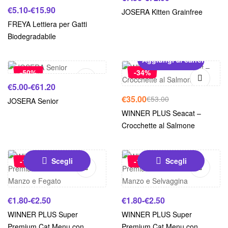
€
5.10
-
€
15.90
JOSERA Kitten Grainfree
FREYA Lettiera per Gatti
Biodegradabile
Scegli
Aggiungi al carrello
-50%
-34%
€
5.00
-
€
61.20
€
35.00
€
53.00
JOSERA Senior
WINNER PLUS Seacat –
Crocchette al Salmone
Scegli
Scegli
-17%
-17%
€
1.80
-
€
2.50
€
1.80
-
€
2.50
WINNER PLUS Super
WINNER PLUS Super
Premium Cat Menu con
Premium Cat Menu con