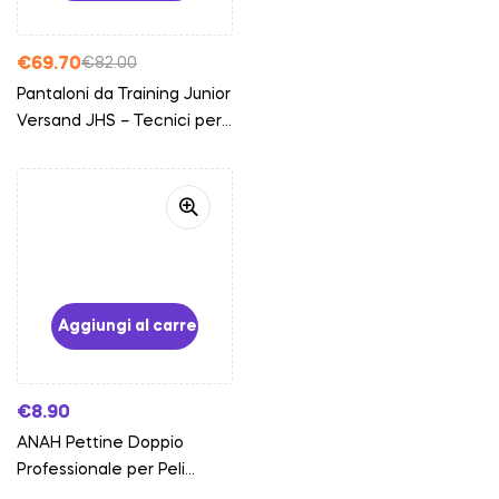
€
69.70
€
82.00
Pantaloni da Training Junior
Versand JHS – Tecnici per
Addestramento Cani,
Multitasche e Anti-
Abrosione (Beige)
Aggiungi al carrello
€
8.90
ANAH Pettine Doppio
Professionale per Peli
Lunghi