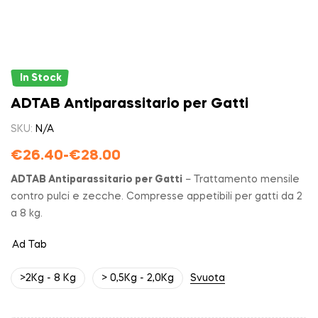
In Stock
ADTAB Antiparassitario per Gatti
SKU:
N/A
€
26.40
-
€
28.00
ADTAB Antiparassitario per Gatti
– Trattamento mensile
contro pulci e zecche. Compresse appetibili per gatti da 2
a 8 kg.
Ad Tab
>2Kg - 8 Kg
> 0,5Kg - 2,0Kg
Svuota